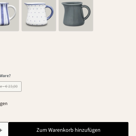
-Ware?
B-Ware - € 23,00
agen
Zum Warenkorb hinzufügen