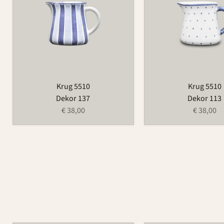
Krug 5510
Krug 5510
Dekor 137
Dekor 113
€ 38,00
€ 38,00