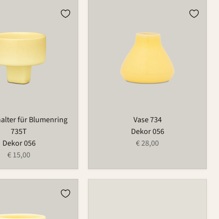
lter
Vase
734
ng
halter für Blumenring
Vase 734
735T
Dekor 056
Dekor 056
€ 28,00
€ 15,00
r