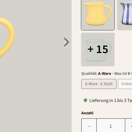
+ 15
-
Qualität:
A-Ware
Was ist B
A-Ware - € 28,00
Lieferung in 1 bis 3 T
Anzahl