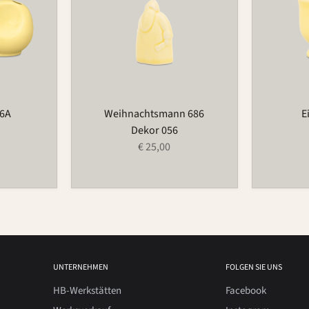
66A
Weihnachtsmann 686
E
Dekor 056
€ 25,00
UNTERNEHMEN
FOLGEN SIE UNS
HB-Werkstätten
Facebook