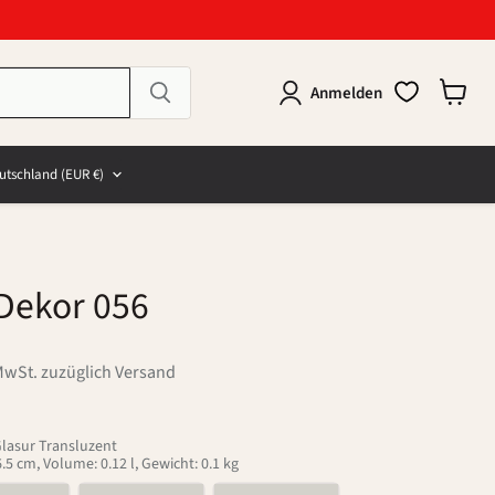
Anmelden
Warenk
anzeig
e
and
utschland
(EUR €)
Dekor 056
MwSt. zuzüglich Versand
Glasur Transluzent
5 cm, Volume: 0.12 l, Gewicht: 0.1 kg