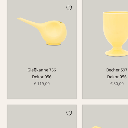
Gießkanne
Becher
766
597
Gießkanne 766
Becher 597
Dekor 056
Dekor 056
€ 119,00
€ 30,00
Kerzenhalter
Gießkanne
für
766A
Blumenring
209