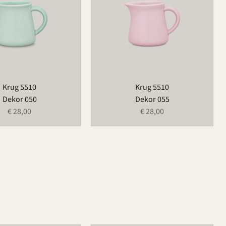
Krug 5510
Krug 5510
Dekor 050
Dekor 055
€ 28,00
€ 28,00