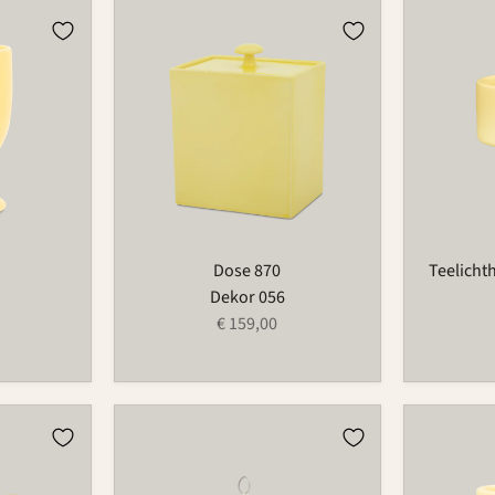
Dose
Teelichtha
870
für
Blumenri
735T
Dose 870
Teelicht
Dekor 056
€ 159,00
Weihnachtsmann
Eierbeche
686
521