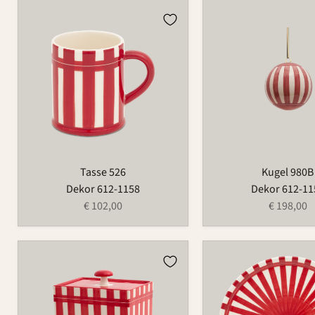
Tasse
Kugel
526
980B
Tasse 526
Kugel 980B
Dekor 612-1158
Dekor 612-11
€ 102,00
€ 198,00
Dose
Platte
870
1065