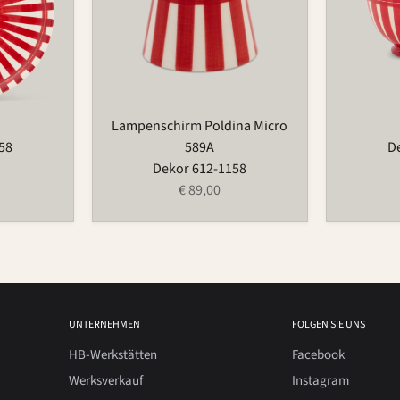
Lampenschirm Poldina Micro
58
589A
D
Dekor 612-1158
€ 89,00
UNTERNEHMEN
FOLGEN SIE UNS
HB-Werkstätten
Facebook
Werksverkauf
Instagram