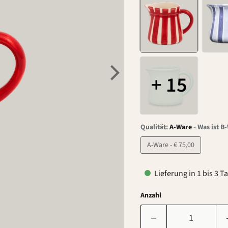
+ 15
-
Qualität:
A-Ware
Was ist B
A-Ware - € 75,00
Lieferung in 1 bis 3 T
Anzahl