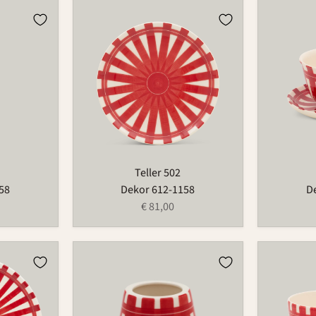
Teller
Tasse
502
490
Teller 502
58
Dekor 612-1158
D
€ 81,00
Lampenschirm
Tasse
Poldina
549C
Micro
589A