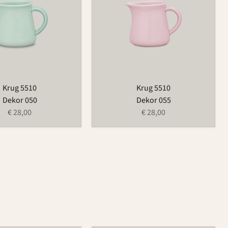
Krug 5510
Krug 5510
Dekor 050
Dekor 055
€ 28,00
€ 28,00