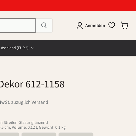
Anmelden
Warenk
anzeig
e
and
utschland
(EUR €)
Dekor 612-1158
MwSt. zuzüglich Versand
en Streifen Glasur glänzend
5 cm, Volume: 0.12 l, Gewicht: 0.1 kg