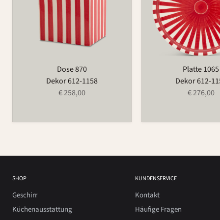
Dose 870
Platte 1065
Dekor 612-1158
Dekor 612-11
€ 258,00
€ 276,00
SHOP
KUNDENSERVICE
Geschirr
Kontakt
Küchenausstattung
Häufige Fragen