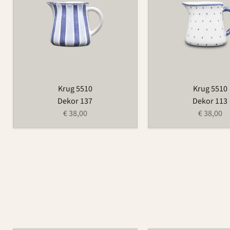
Krug 5510
Krug 5510
Dekor 137
Dekor 113
€ 38,00
€ 38,00