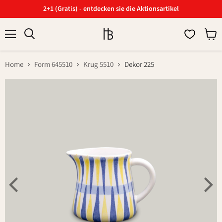
2+1 (Gratis) - entdecken sie die Aktionsartikel
Menü
Ware
Suchen
anzei
Home
Form 645510
Krug 5510
Dekor 225