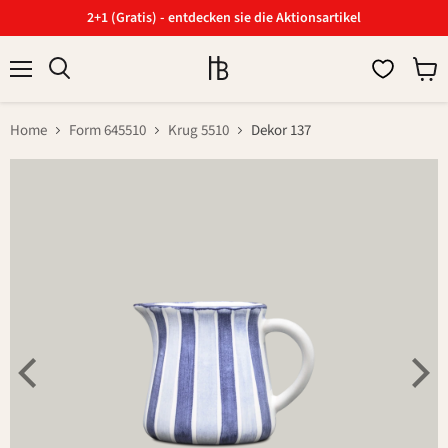
2+1 (Gratis) - entdecken sie die Aktionsartikel
Menü
Ware
Suchen
anzei
Home
Form 645510
Krug 5510
Dekor 137