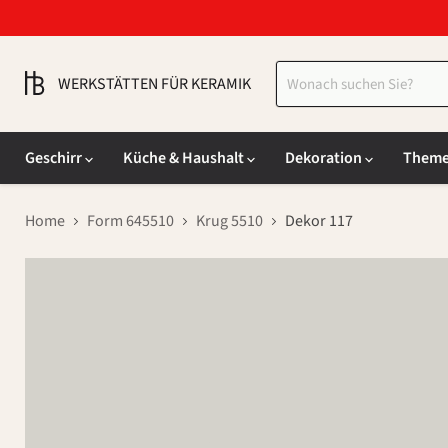
WERKSTÄTTEN FÜR KERAMIK
Geschirr
Küche & Haushalt
Dekoration
Them
Home
Form 645510
Krug 5510
Dekor 117