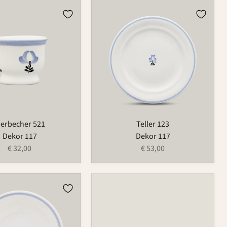
r
Teller
123
ierbecher 521
Teller 123
Dekor 117
Dekor 117
€ 32,00
€ 53,00