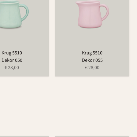
Krug 5510
Krug 5510
Dekor 050
Dekor 055
€ 28,00
€ 28,00