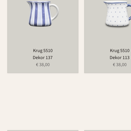
Krug 5510
Krug 5510
Dekor 137
Dekor 113
€ 38,00
€ 38,00