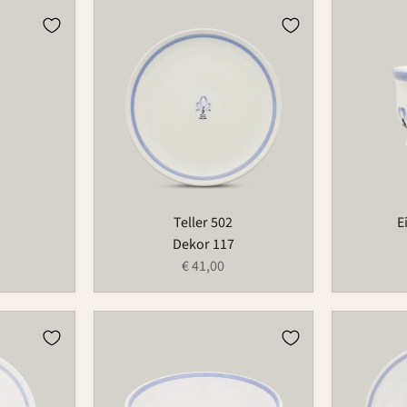
Teller
Eierbeche
502
521
Teller 502
E
Dekor 117
€ 41,00
Schale
Tiefer
525
Teller
223