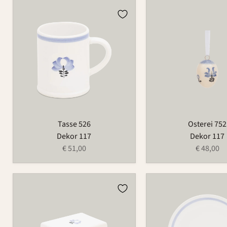
Tasse
Osterei
526
752
Tasse 526
Osterei 752
Dekor 117
Dekor 117
€ 51,00
€ 48,00
Butterdose
Teller
497B
501