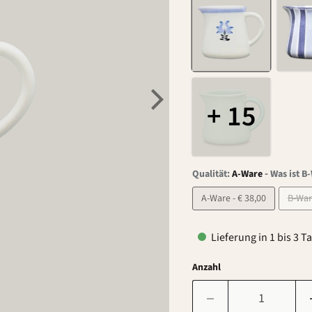
+ 15
-
Qualität:
A-Ware
Was ist B
A-Ware - € 38,00
Lieferung in 1 bis 3 T
Anzahl