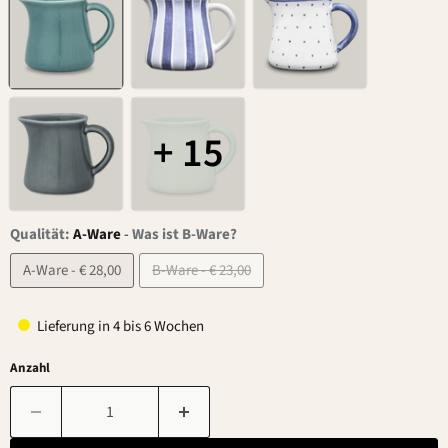
+ 15
Qualität:
A-Ware
-
Was ist B-Ware?
A-Ware - € 28,00
B-Ware - € 23,00
Lieferung in 4 bis 6 Wochen
Anzahl