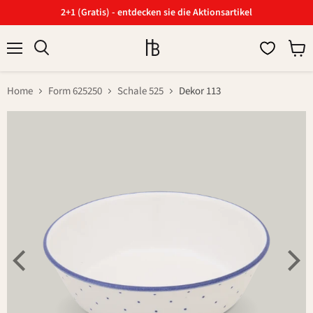
2+1 (Gratis) - entdecken sie die Aktionsartikel
Menü
Ware
Suchen
anzei
Home
Form 625250
Schale 525
Dekor 113