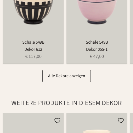
Schale 549B
Schale 549B
Dekor 612
Dekor 055-1
€ 117,00
€ 47,00
Alle Dekore anzeigen
WEITERE PRODUKTE IN DIESEM DEKOR
Weihnachtsmann
Teelichthalter
686
für
Blumenring
735T